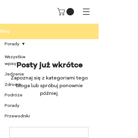
Blog
Porady
Wszystkie
wpisy
Posty już wkrótce
Jedzenie
Zapoznaj się z kategoriami tego
Zdrowie
bloga lub spróbuj ponownie
później.
Podróże
Porady
Przewodniki
Hej! Bądźmy w kontakcie