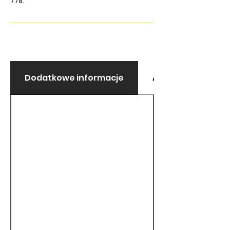
Dodatkowe informacje
Alergeny i wykluc