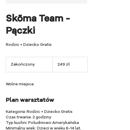
Skōma Team -
Pączki
Rodzic + Dziecko Gratis
249
złotych
Zakończony
Z
249 zł
polskich
a
k
o
Wolne miejsca
ń
c
z
Plan warsztatów
o
n
Kategoria: Rodzic + Dziecko Gratis
y
Czas trwania: 2 godziny
Typ kuchni: Południowo Amerykańska
Minimalny wiek: Dzieci w wieku 6-14 lat.