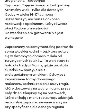
(Regionalna/Tradycyjna)
y
Typ zajęć: Zajęcia trwające 3–4 godziny
Minimalny wiek: Tylko dla dorosłych.
Osoby w wieku 14-17 lat mogą
uczestniczyć, ale muszą dokonać
rezerwacji z opiekunem, który również
płaci Poziom umiejętności:
Doświadczenie w gotowaniu nie jest
wymagane
Zapraszamy na sentymentalną podróż do
serca włoskiej kuchni – tej, którą gotuje
się w skromnych domach, z dala od
turystycznych szlaków. Te warsztaty to
hołd dla tradycji Nonna, gdzie prostota
składników spotyka się z
wielogodzinnym smakiem. Odkryjesz
zapomniane formy domowego
makaronu, techniki robienia salsy i ragù,
które dojrzewają na wolnym ogniu przez
cały dzień. Skupimy się na potrawach,
które znikają z menu restauracji, takich jak
regionalne zupy, nadziewane warzywa
czy specyficzne dla danego regionu