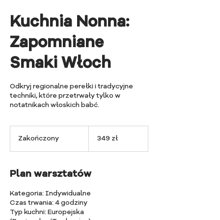
Kuchnia Nonna:
Zapomniane
Smaki Włoch
Odkryj regionalne perełki i tradycyjne
techniki, które przetrwały tylko w
notatnikach włoskich babć.
349
złotych
Zakończony
Z
349 zł
polskich
a
k
o
Plan warsztatów
ń
c
Kategoria: Indywidualne
z
Czas trwania: 4 godziny
o
Typ kuchni: Europejska
n